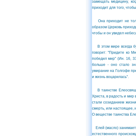
замещать медицину, ко
приходит для того, чтобы
Она приходит не только
образом Церковь приходи
чтобы и он увидел небес
В этом мире всегда буд
говорит: "Придите ко М
победил мир" (Ин. 16, 3
больше - оно стало зн
умирание на Голгофе пре
и жизнь воцарилась".
В таинстве Елеосвящен
Христа, в радость и мир
стали созиданием жизни
смерть, или настоящее, ил
О веществе таинства Ел
Елей (масло) занимает в
естественного происхожд