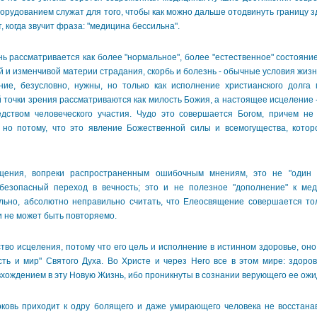
рудованием служат для того, чтобы как можно дальше отодвинуть границу зд
 когда звучит фраза: "медицина бессильна".
рассматривается как более "нормальное", более "естественное" состояние
й и изменчивой материи страдания, скорбь и болезнь - обычные условия жизн
ие, безусловно, нужны, но только как исполнение христианского долга
 точки зрения рассматриваются как милость Божия, а настоящее исцеление -
дством человеческого участия. Чудо это совершается Богом, причем не 
 но потому, что это явление Божественной силы и всемогущества, кото
я, вопреки распространенным ошибочным мнениям, это не "один и
безопасный переход в вечность; это и не полезное "дополнение" к мед
льно, абсолютно неправильно считать, что Елеосвящение совершается т
и не может быть повторяемо.
о исцеления, потому что его цель и исполнение в истинном здоровье, оно 
сть и мир" Святого Духа. Во Христе и через Него все в этом мире: здоров
вхождением в эту Новую Жизнь, ибо проникнуты в сознании верующего ее ожи
ь приходит к одру болящего и даже умирающего человека не восстанавл