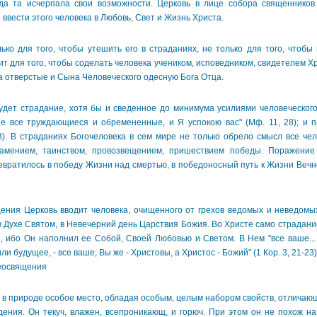
гда та исчерпала свои возможности. Церковь в лице собора священников
 ввести этого человека в Любовь, Свет и Жизнь Христа.
 для того, чтобы утешить его в страданиях, не только для того, чтобы 
т для того, чтобы соделать человека учеником, исповедником, свидетелем Хр
а отверстые и Сына Человеческого одесную Бога Отца.
ет страдание, хотя бы и сведенное до минимума усилиями человеческого
не все труждающиеся и обремененные, и Я успокою вас" (Мф. 11, 28); и п
3). В страданиях Богочеловека в сем мире не только обрело смысл все че
амением, таинством, провозвещением, пришествием победы. Поражение 
вратилось в победу Жизни над смертью, в победоносный путь к Жизни Вечно
ия Церковь вводит человека, очищенного от грехов ведомых и неведомых
 в Духе Святом, в Невечерний день Царствия Божия. Во Христе само страдани
, ибо Он наполнил ее Собой, Своей Любовью и Светом. В Нем "все ваше... 
и будущее, - все ваше; Вы же - Христовы, а Христос - Божий" (1 Кор. 3, 21-23)
еосвящения
 природе особое место, обладая особым, целым набором свойств, отличающ
ения. Он текуч, влажен, всепроникающ, и горюч. При этом он не похож на