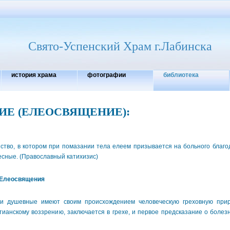
Свято-Успенский Храм г.Лабинска
история храма
фотографии
библиотека
ИЕ (ЕЛЕОСВЯЩЕНИЕ)
:
ство, в котором при помазании тела елеем призывается на больного благ
сные. (Православный катихизис)
 Елеосвящения
шевные имеют своим происхождением человеческую греховную приро
тианскому воззрению, заключается в грехе, и первое предсказание о боле