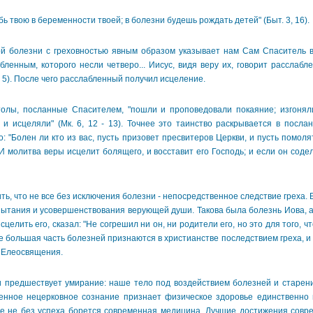
 твою в беременности твоей; в болезни будешь рождать детей" (Быт. 3, 16).
 болезни с греховностью явным образом указывает нам Сам Спаситель в 
ленным, которого несли четверо... Иисус, видя веру их, говорит расслаб
 3, 5). После чего расслабленный получил исцеление.
, посланные Спасителем, "пошли и проповедовали покаяние; изгоняли
и исцеляли" (Мк. 6, 12 - 13). Точнее это таинство раскрывается в послан
: "Болен ли кто из вас, пусть призовет пресвитеров Церкви, и пусть помоля
И молитва веры исцелит болящего, и восставит его Господь; и если он содел
, что не все без исключения болезни - непосредственное следствие греха. 
ытания и усовершенствования верующей души. Такова была болезнь Иова, а 
целить его, сказал: "Не согрешил ни он, ни родители его, но это для того, 
е же большая часть болезней признаются в христианстве последствием греха, 
 Елеосвящения.
предшествует умирание: наше тело под воздействием болезней и старени
енное нецерковное сознание признает физическое здоровье единственно
же не без успеха борется современная медицина. Лучшие достижения совре