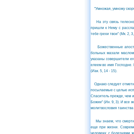
"Умножая, умножу скорбь
На эту связь телесной
пришли к Нему с расслаб
тебе грехи твои" (Мк. 2,
Божественные апостолы
больных мазали маслом 
указаны совершители его
елеем во имя Господне. 
(Иак. 5, 14 - 15).
Однако следует отметить
посылаемые с целью исп
Спаситель прежде, чем ис
Божии" (Ин. 9, 3). И вс
молитвословия таинства
Мы знаем, что смерти 
еще при жизни. Соврем
человека; с болезнями 