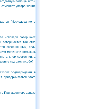
лагодатную помощь, в той
е отменяет употребления
ается "Исследование о
ле исповеди совершают
я, совершается таинство
ется совершенным, если
ьную молитву и помазать
знательном состоянии, а
ящение над самим собой.
аходит подтверждения в
ет придерживаться этого
я с Причащением, однако