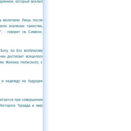
рянине, который возлил
ь молитвою. Лишь после
ело значение таинства,
 - говорит св. Симеон,
огу, по Его всеблагому
ин достигает всецелого
нию Жениха Небесного, с
 и надежду на будущее
читается при совершении
Которого "правда и мир