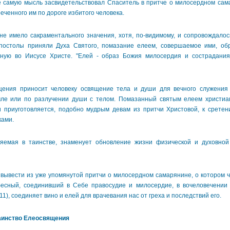
самую мысль засвидетельствовал Спаситель в притче о милосердном сама
еченного им по дороге избитого человека.
имело сакраментального значения, хотя, по-видимому, и сопровождалос
апостолы приняли Духа Святого, помазание елеем, совершаемое ими, обр
ную во Иисусе Христе. "Елей - образ Божия милосердия и сострадания",
я приносит человеку освящение тела и души для вечного служения Б
ле или по разлучении души с телом. Помазанный святым елеем христиан
 приуготовляется, подобно мудрым девам из притчи Христовой, к срете
ками.
ая в таинстве, знаменует обновление жизни физической и духовной
вести из уже упомянутой притчи о милосердном самарянине, о котором 
бесный, соединивший в Себе правосудие и милосердие, в вочеловечении 
 11), соединяет вино и елей для врачевания нас от греха и последствий его.
аинство Елеосвящения