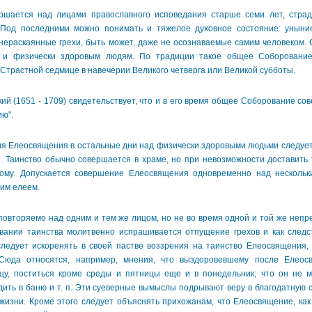
ется над лицами православного исповедания старше семи лет, стра
Под последними можно понимать и тяжелое духовное состояние: уныние,
 нераскаянные грехи, быть может, даже не осознаваемые самим человеком. 
 и физически здоровым людям. По традиции такое общее Соборовани
Страстной седмице в навечерии Великого четверга или Великой субботы.
 (1651 - 1709) свидетельствует, что и в его время общее Соборование сов
ю".
Елеосвящения в остальные дни над физически здоровыми людьми следует
. Таинство обычно совершается в храме, но при невозможности доставить
ому. Допускается совершение Елеосвящения одновременно над несколь
им елеем.
вторяемо над одним и тем же лицом, но не во время одной и той же не
вании таинства молитвенно испрашивается отпущение грехов и как следс
ледует искоренять в своей пастве воззрения на таинство Елеосвящения
Сюда относятся, например, мнения, что выздоровевшему после Елеос
щу, поститься кроме среды и пятницы еще и в понедельник; что он не м
ить в баню и т. п. Эти суеверные вымыслы подрывают веру в благодатную 
жизни. Кроме этого следует объяснять прихожанам, что Елеосвящение, как 