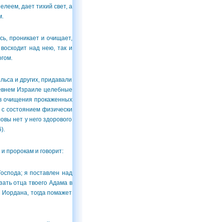
елеем, дает тихий свет, а
м.
ь, проникает и очищает,
восходит над нею, так и
гом.
льса и других, придавали
ревнем Израиле целебные
ств очищения прокаженных
, с состоянием физически
ловы нет у него здорового
).
 пророкам и говорит:
Господа; я поставлен над
зать отца твоего Адама в
ды Иордана, тогда помажет