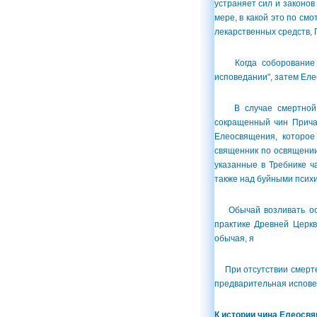
устраняет сил и законов
мере, в какой это по с
лекарственных средств, 
Когда соборование со
исповедании", затем Еле
В случае смертной оп
сокращенный чин Причащ
Елеосвящения, которое
священник по освящении
указанные в Требнике ч
также над буйными псих
Обычай возливать освя
практике Древней Церкв
обычая, я
При отсутствии смертел
предварительная испове
К истории чина Елеосв