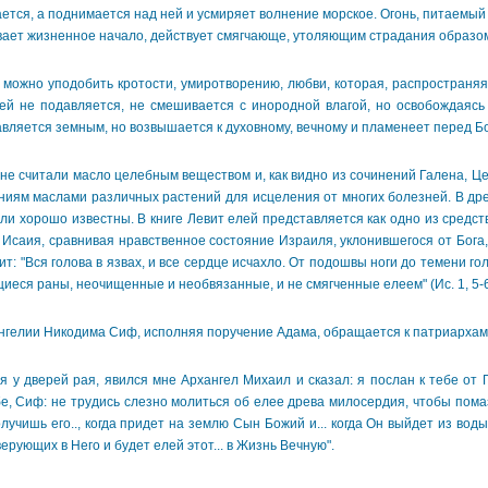
ется, а поднимается над ней и усмиряет волнение морское. Огонь, питаемый 
вает жизненное начало, действует смягчающе, утоляющим страдания образо
ожно уподобить кротости, умиротворению, любви, которая, распространяяс
лей не подавляется, не смешивается с инородной влагой, но освобождаясь 
вляется земным, но возвышается к духовному, вечному и пламенеет перед Бо
 считали масло целебным веществом и, как видно из сочинений Галена, Це
ниям маслами различных растений для исцеления от многих болезней. В д
ли хорошо известны. В книге Левит елей представляется как одно из сред
рок Исаия, сравнивая нравственное состояние Израиля, уклонившегося от Бога
ит: "Вся голова в язвах, и все сердце исчахло. От подошвы ноги до темени го
щиеся раны, неочищенные и необвязанные, и не смягченные елеем" (Ис. 1, 5-6
елии Никодима Сиф, исполняя поручение Адама, обращается к патриархам и
у дверей рая, явился мне Архангел Михаил и сказал: я послан к тебе от 
е, Сиф: не трудись слезно молиться об елее древа милосердия, чтобы пома
олучишь его.., когда придет на землю Сын Божий и... когда Он выйдет из во
рующих в Него и будет елей этот... в Жизнь Вечную".