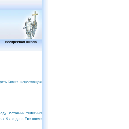
воскресная школа
одать Божия, исцеляющая
ду. Источник телесных
знях было дано Еве после