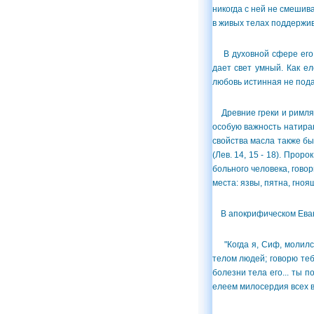
никогда с ней не смешива
в живых телах поддержи
В духовной сфере его м
дает свет умный. Как е
любовь истинная не пода
Древние греки и римляне
особую важность натира
свойства масла также бы
(Лев. 14, 15 - 18). Про
больного человека, говор
места: язвы, пятна, гноя
В апокрифическом Еванг
"Когда я, Сиф, молился 
телом людей; говорю теб
болезни тела его... ты п
елеем милосердия всех ве