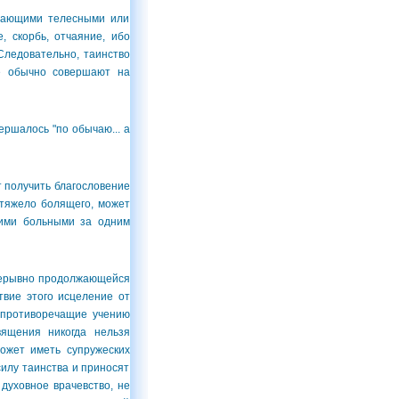
дающими телесными или
 скорбь, отчаяние, ибо
Следовательно, таинство
е обычно совершают на
ершалось "по обычаю... а
 получить благословение
 тяжело болящего, может
кими больными за одним
прерывно продолжающейся
твие этого исцеление от
, противоречащие учению
вящения никогда нельзя
ожет иметь супружеских
силу таинства и приносят
духовное врачевство, не