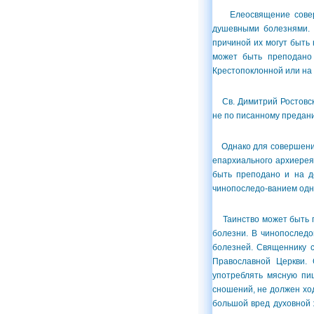
Елеосвящение соверша
душевными болезнями. 
причиной их могут быть
может быть преподано
Крестопоклонной или на 
Св. Димитрий Ростовский
не по писанному предани
Однако для совершения 
епархиального архиерея
быть преподано и на д
чинопоследо-ванием одн
Таинство может быть по
болезни. В чинопоследо
болезней. Священнику с
Православной Церкви. 
употреблять мясную пи
сношений, не должен ход
большой вред духовной 