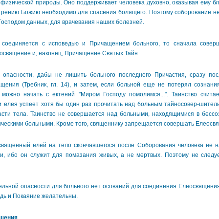
 физической природы. Оно поддерживает человека духовно, оказывая ему б
мотрению Божию необходимо для спасения болящего. Поэтому соборование н
Господом данных, для врачевания наших болезней.
единяется с исповедью и Причащением больного, то сначала соверш
освящение и, наконец, Причащение Святых Тайн.
асности, дабы не лишить больного последнего Причастия, сразу пос
ения (Требник, гл. 14), и затем, если больной еще не потерял сознани
 можно начать с ектений "Миром Господу помолимся...". Таинство счита
 елея успеет хотя бы один раз прочитать над больным тайносовер-шител
асти тела. Таинство не совершается над больными, находящимися в бессо
ическими больными. Кроме того, священнику запрещается совершать Елеосв
щенный елей на тело скончавшегося после Соборования человека не н
и, ибо он служит для помазания живых, а не мертвых. Поэтому не следу
ьной опасности для больного нет осований для соединения Елеосвящени
дь и Покаяние желательны.
ящения