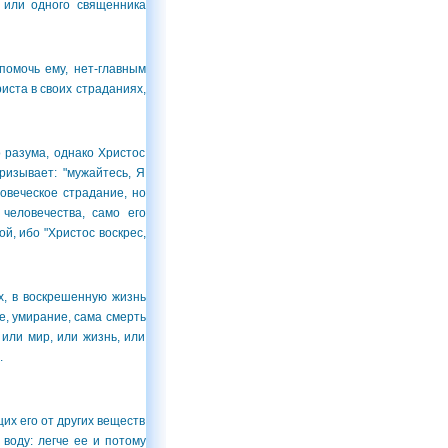
 или одного священника
помочь ему, нет-главным
иста в своих страданиях,
 разума, однако Христос
ризывает: "мужайтесь, Я
ловеческое страдание, но
человечества, само его
й, ибо "Христос воскрес,
, в воскрешенную жизнь
е, умирание, сама смерть
или мир, или жизнь, или
.
их его от других веществ
 воду: легче ее и потому