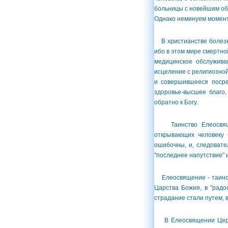
больницы с новейшим обо
Однако неминуем момент,
В христианстве болезнь 
ибо в этом мире смертно
медицинское обслуживан
исцеление с религиозной
и совершившееся посре
здоровье-высшее благо,
обратно к Богу.
Таинство Елеосвящени
открывающих человеку 
ошибочны, и, следовате
"последнее напутствие" 
Елеосвящение - таинств
Царства Божия, в "радо
страдание стали путем, 
В Елеосвящении Церков