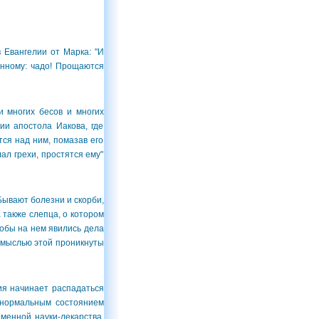
Евангелии от Марка: "И
ленному: чадо! Прощаются
 многих бесов и многих
ии апостола Иакова, где
тся над ним, помазав его
ал грехи, простятся ему"
Бывают болезни и скорби,
также слепца, о котором
чтобы на нем явились дела
и мыслью этой проникнуты
я начинает распадаться
 нормальным состоянием
менной науки-лекарства,