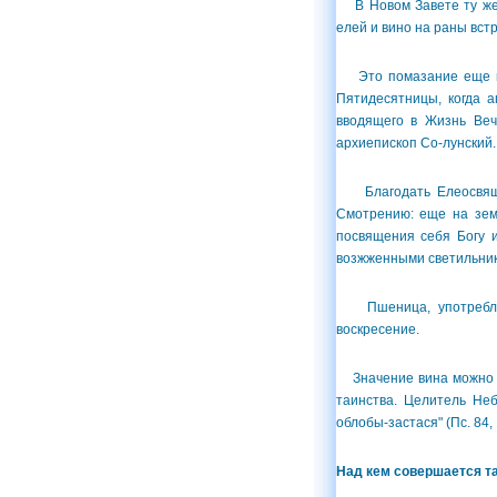
В Новом Завете ту же 
елей и вино на раны встр
Это помазание еще не 
Пятидесятницы, когда 
вводящего в Жизнь Веч
архиепископ Со-лунский.
Благодать Елеосвящени
Смотрению: еще на зем
посвящения себя Богу и
возжженными светильни
Пшеница, употребляем
воскресение.
Значение вина можно вы
таинства. Целитель Не
облобы-застася" (Пс. 84,
Над кем совершается т